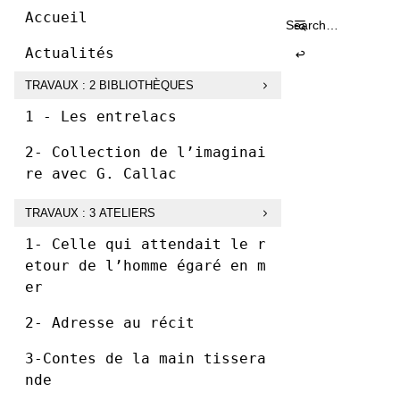
Vogt
Skip
Accueil
Search
Accue
to
for:
content
Actualités
TRAVAUX : 2 BIBLIOTHÈQUES
1 - Les entrelacs
2- Collection de l’imaginai
re avec G. Callac
TRAVAUX : 3 ATELIERS
1- Celle qui attendait le r
etour de l’homme égaré en m
er
2- Adresse au récit
3-Contes de la main tissera
nde